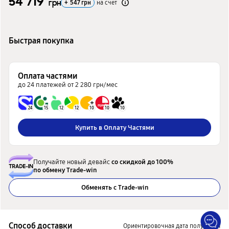
54 719
грн
+
547
грн
на счет
Быстрая покупка
Оплата частями
до 24 платежей от 2 280 грн/мес
24
15
12
12
10
10
10
Купить в Оплату Частями
Получайте новый девайс
со скидкой до 100%
по обмену Trade-win
Обменять с Trade-win
Способ доставки
Ориентировочная дата получения