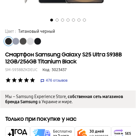
Цвет :
Титановый черный
Смартфон Samsung Galaxy S25 Ultra S938B
12GB/256GB Titanium Black
SM-S938BZKDEUC
Код:
3023437
star
star
star
star
star
476
отзывов
Мы – Samsung Experience Store,
собственная сеть магазинов
бренда Samsung
в Украине и мире.
Только при покупке у нас