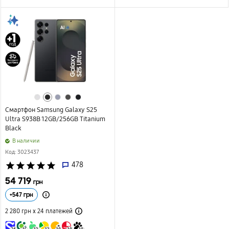
Смартфон Samsung Galaxy S25
Ultra S938B 12GB/256GB Titanium
Black
B наличии
Код: 3023437
star
star
star
star
star
478
54 719
грн
+
547
грн
2 280 грн х 24
платежей