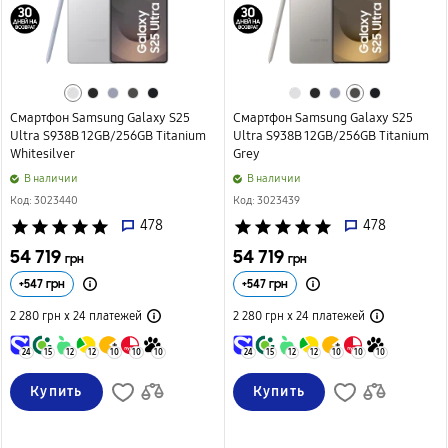
Смартфон Samsung Galaxy S25
Смартфон Samsung Galaxy S25
Ultra S938B 12GB/256GB Titanium
Ultra S938B 12GB/256GB Titanium
Whitesilver
Grey
B наличии
B наличии
Код: 3023440
Код: 3023439
star
star
star
star
star
478
star
star
star
star
star
478
54 719
54 719
грн
грн
+
547
грн
+
547
грн
2 280 грн х 24
платежей
2 280 грн х 24
платежей
24
15
12
12
10
10
10
24
15
12
12
10
10
10
Купить
Купить