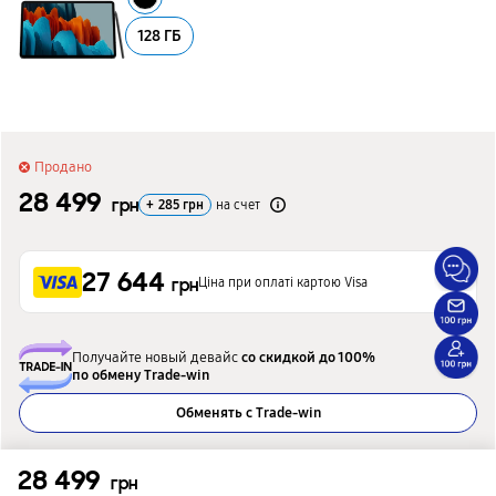
128 ГБ
Продано
28 499
грн
+
285
грн
на счет
27 644
Ціна при оплаті картою Visa
грн
Получайте новый девайс
со скидкой до 100%
по обмену Trade-win
Обменять с Trade-win
Подобрать альтернативную модель
28 499
грн