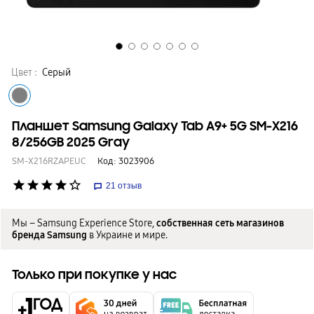
Цвет :
Серый
Планшет Samsung Galaxy Tab A9+ 5G SM-X216
8/256GB 2025 Gray
SM-X216RZAPEUC
Код:
3023906
star
star
star
star
star_border
21
отзыв
Мы – Samsung Experience Store,
собственная сеть магазинов
бренда Samsung
в Украине и мире.
Только при покупке у нас