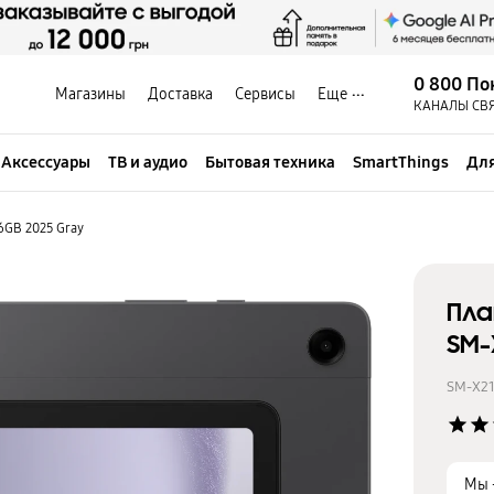
0 800 По
Магазины
Доставка
Сервисы
Еще
КАНАЛЫ СВ
Аксессуары
ТВ и аудио
Бытовая техника
SmartThings
Для
6GB 2025 Gray
Пла
SM-
SM-X2
star
star
Мы 