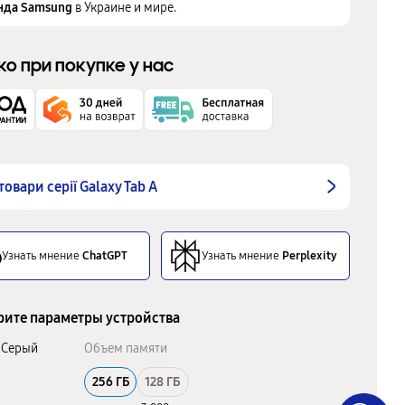
нда Samsung
в Украине и мире.
ко при покупке у нас
 товари серії Galaxy Tab A
Узнать мнение
ChatGPT
Узнать мнение
Perplexity
ите параметры устройства
Серый
Объем памяти
256 ГБ
128 ГБ