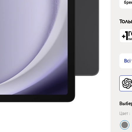
бре
Толь
Всі
Выбер
Цвет :