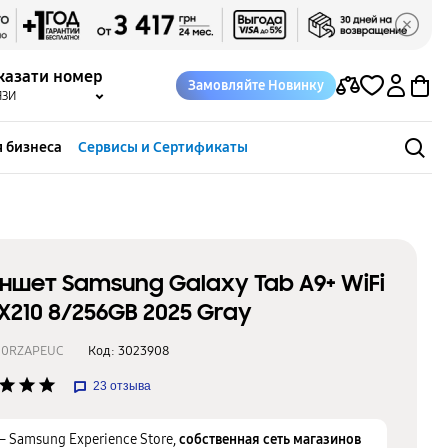
казати номер
Замовляйте Новинку
ЯЗИ
 бизнеса
Сервисы и Сертификаты
ншет Samsung Galaxy Tab A9+ WiFi
X210 8/256GB 2025 Gray
10RZAPEUC
Код:
3023908
star
star
star
23
отзыва
– Samsung Experience Store,
собственная сеть магазинов