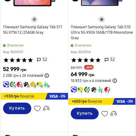
Планшет Samsung Galaxy Tab S11
Планшет Samsung Galaxy Tab S10
5G X736 12/256GB Gray
Ultra 5G X926 16GB/1TB Moonstone
Gray
B наличии
B наличии
Код: 3024107
Код: 3023316
star
star
star
star
star
52
star
star
star
star
star
52
-26%
52 999
88 999
грн
64 999
грн
2 208 грн х 24
платежей
10 833 грн х 6
платежей
24
15
15
10
10
10
10
6
5
4
4
4
3
-3%
+530 грн
бонусов
-3%
+650 грн
бонусов
Купить
Купить