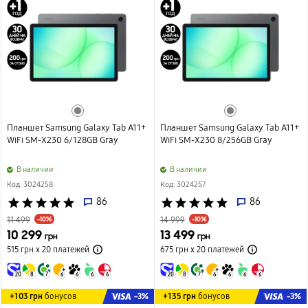
Планшет Samsung Galaxy Tab A11+
Планшет Samsung Galaxy Tab A11+
WiFi SM-X230 6/128GB Gray
WiFi SM-X230 8/256GB Gray
B наличии
B наличии
Код: 3024258
Код: 3024257
star
star
star
star
star
86
star
star
star
star
star
86
-10%
-10%
11 499
14 999
10 299
13 499
грн
грн
515 грн х 20
платежей
675 грн х 20
платежей
20
8
7
6
6
6
6
20
8
7
6
6
6
6
-3%
-3%
+103 грн
бонусов
+135 грн
бонусов