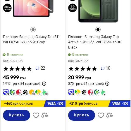
Планшет Samsung Galaxy Tab S11
Планшет Samsung Galaxy Tab
WiFi X730 12/256GB Gray
Active 5 WiFi 6/128GB SM-X300
Black
B наличии
B наличии
Код: 3024108
Код: 3023082
star
star
star
star
star
22
star
star
star
star
star
10
45 999
20 999
грн
грн
1 917 грн х 24
платежей
875 грн х 24
платежей
24
15
15
10
10
10
10
24
8
6
6
5
5
-3%
-3%
+460 грн
бонусов
+210 грн
бонусов
Купить
Купить