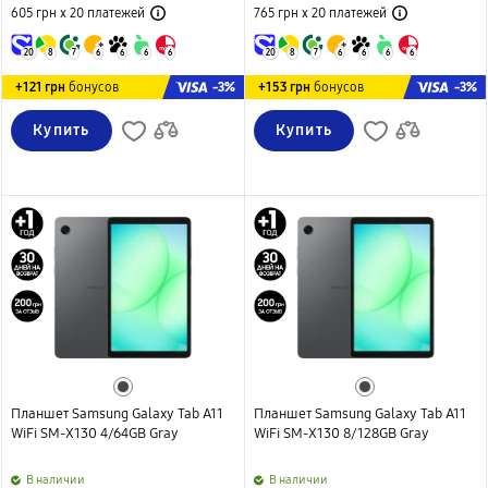
605 грн х 20
платежей
765 грн х 20
платежей
20
8
7
6
6
6
6
20
8
7
6
6
6
6
-3%
-3%
+121 грн
бонусов
+153 грн
бонусов
Купить
Купить
Планшет Samsung Galaxy Tab A11
Планшет Samsung Galaxy Tab A11
WiFi SM-X130 4/64GB Gray
WiFi SM-X130 8/128GB Gray
B наличии
B наличии