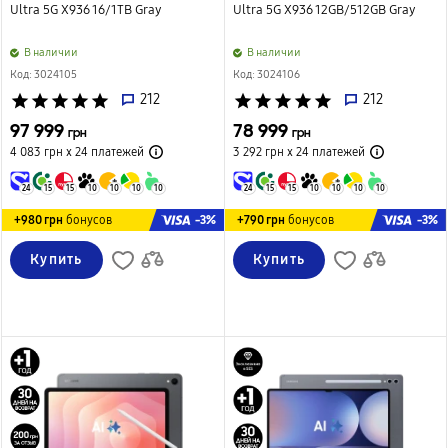
Ultra 5G X936 16/1TB Gray
Ultra 5G X936 12GB/512GB Gray
B наличии
B наличии
Код: 3024105
Код: 3024106
star
star
star
star
star
212
star
star
star
star
star
212
97 999
78 999
грн
грн
4 083 грн х 24
платежей
3 292 грн х 24
платежей
24
15
15
10
10
10
10
24
15
15
10
10
10
10
-3%
-3%
+980 грн
бонусов
+790 грн
бонусов
Купить
Купить