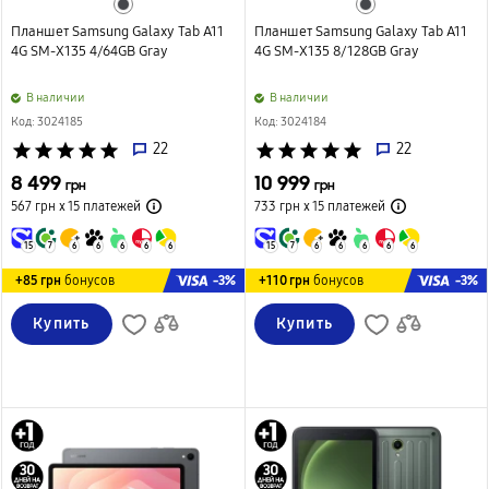
Планшет Samsung Galaxy Tab A11
Планшет Samsung Galaxy Tab A11
4G SM-X135 4/64GB Gray
4G SM-X135 8/128GB Gray
B наличии
B наличии
Код: 3024185
Код: 3024184
star
star
star
star
star
22
star
star
star
star
star
22
8 499
10 999
грн
грн
567 грн х 15
платежей
733 грн х 15
платежей
15
7
6
6
6
6
6
15
7
6
6
6
6
6
-3%
-3%
+85 грн
бонусов
+110 грн
бонусов
Купить
Купить