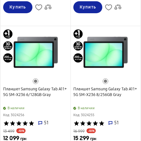
Купить
Купить
Планшет Samsung Galaxy Tab A11+
Планшет Samsung Galaxy Tab A11+
5G SM-X236 6/128GB Gray
5G SM-X236 8/256GB Gray
B наличии
B наличии
Код: 3024256
Код: 3024255
star
star
star
star
star
51
star
star
star
star
star
51
-10%
-10%
13 499
16 999
12 099
15 299
грн
грн