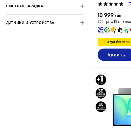
star
star
star
star
star
БЫСТРАЯ ЗАРЯДКА
10 999
грн
733 грн х 15
платеж
ДАТЧИКИ И УСТРОЙСТВА
15
7
6
6
6
+110 грн
бонусов
Купить