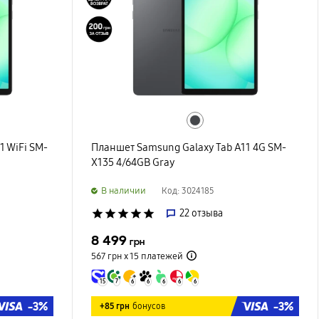
1 WiFi SM-
Планшет Samsung Galaxy Tab A11 4G SM-
X135 4/64GB Gray
B наличии
Код: 3024185
star
star
star
star
star
22
отзыва
8 499
грн
567 грн х 15
платежей
15
7
6
6
6
6
6
-3%
-3%
+85 грн
бонусов