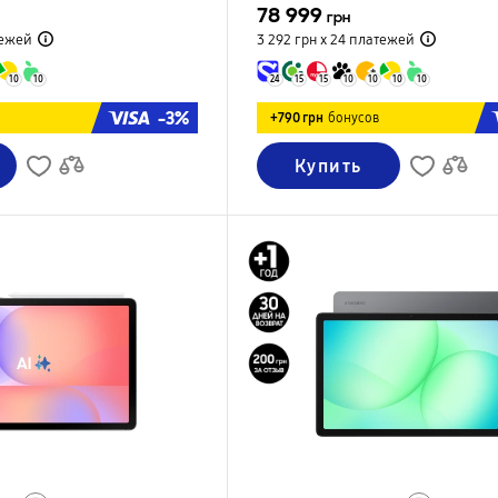
78 999
грн
ежей
3 292 грн х 24
платежей
10
10
24
15
15
10
10
10
10
-3%
+790 грн
бонусов
Купить