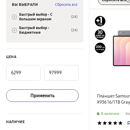
ВЫ ВЫБРАЛИ
Сбросить все
Быстрый выбор -
С
(24)
большим экраном
Быстрый выбор -
(24)
Бюджетные
ЦЕНА
Применить
Планшет Samsung
X936 16/1TB Gra
B наличии
Ко
НАЛИЧИЕ
star
star
star
star
star