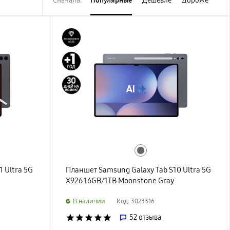
Сначала:
Популярные
Дешевле
Дороже
 Ultra 5G
Планшет Samsung Galaxy Tab S10 Ultra 5G
X926 16GB/1TB Moonstone Gray
B наличии
Код: 3023316
star
star
star
star
star
52
отзыва