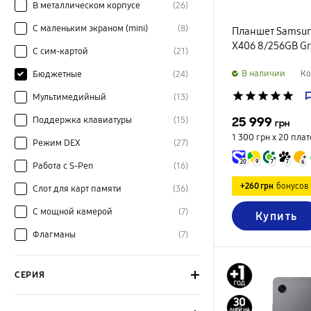
В металлическом корпусе
(26)
С маленьким экраном (mini)
(8)
Планшет Samsung
X406 8/256GB G
С сим-картой
(21)
B наличии
Бюджетные
(24)
Ко
star
star
star
star
star
Мультимедийный
(13)
25 999
Поддержка клавиатуры
(15)
грн
1 300 грн х 20
плат
Режим DEX
(27)
20
9
7
7
6
Работа с S-Pen
(16)
+260 грн
бонусов
Слот для карт памяти
(36)
С мощной камерой
(7)
Купить
Флагманы
(7)
СЕРИЯ