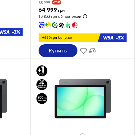
88 999
-26%
64 999
грн
10 833 грн х 6
платежей
6
5
4
4
4
3
-3%
-3%
+650 грн
бонусов
Купить