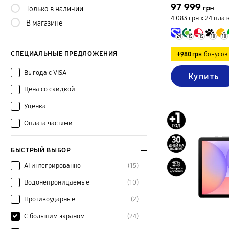
97 999
грн
Только в наличии
4 083 грн х 24
плат
В магазине
24
15
15
10
10
СПЕЦИАЛЬНЫЕ ПРЕДЛОЖЕНИЯ
+980 грн
бонусов
Выгода с VISA
Купить
Цена со скидкой
Уценка
Оплата частями
БЫСТРЫЙ ВЫБОР
AI интегрированно
(15)
Водонепроницаемые
(10)
Противоударные
(2)
С большим экраном
(24)