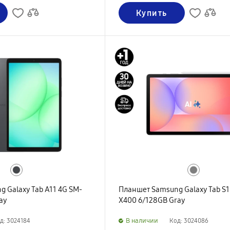
Купить
 Galaxy Tab A11 4G SM-
Планшет Samsung Galaxy Tab S10
ay
X400 6/128GB Gray
B наличии
д: 3024184
Код: 3024086