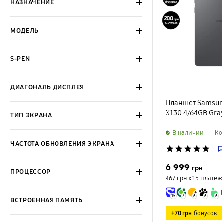
НАЗНАЧЕНИЕ
МОДЕЛЬ
S-PEN
ДИАГОНАЛЬ ДИСПЛЕЯ
Планшет Samsung
X130 4/64GB Gra
ТИП ЭКРАНА
B наличии
Ко
ЧАСТОТА ОБНОВЛЕНИЯ ЭКРАНА
star
star
star
star
star
6 999
грн
ПРОЦЕССОР
467 грн х 15
платеж
15
7
6
6
6
ВСТРОЕННАЯ ПАМЯТЬ
+70 грн
бонусов