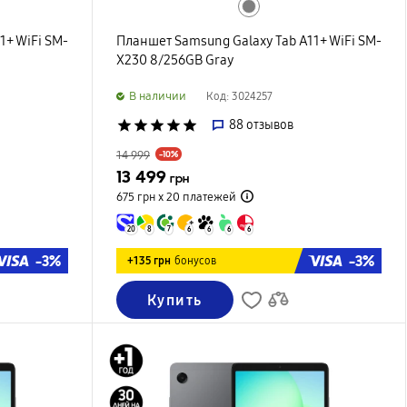
1+ WiFi SM-
Планшет Samsung Galaxy Tab A11+ WiFi SM-
X230 8/256GB Gray
B наличии
Код: 3024257
star
star
star
star
star
88
отзывов
14 999
-10%
13 499
грн
675 грн х 20
платежей
20
8
7
6
6
6
6
-3%
-3%
+135 грн
бонусов
Купить