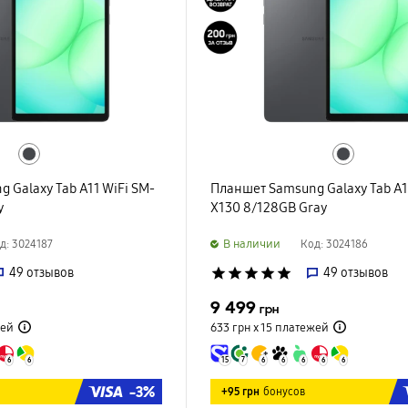
 Galaxy Tab A11 WiFi SM-
Планшет Samsung Galaxy Tab A1
y
X130 8/128GB Gray
B наличии
д: 3024187
Код: 3024186
49
отзывов
star
star
star
star
star
49
отзывов
9 499
грн
ей
633 грн х 15
платежей
6
6
15
7
6
6
6
6
6
-3%
+95 грн
бонусов