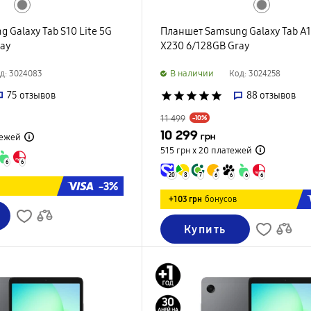
 Galaxy Tab S10 Lite 5G
Планшет Samsung Galaxy Tab A1
ray
X230 6/128GB Gray
B наличии
д: 3024083
Код: 3024258
75
отзывов
star
star
star
star
star
88
отзывов
11 499
-10%
10 299
грн
ежей
515 грн х 20
платежей
6
6
20
8
7
6
6
6
6
-3%
+103 грн
бонусов
Купить