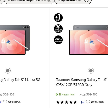
 Galaxy Tab S11 Ultra 5G
Планшет Samsung Galaxy Tab S11
y
X936 12GB/512GB Gray
B наличии
д: 3024105
Код: 3024106
212
отзывов
star
star
star
star
star
212
отзывов