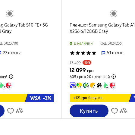
 Galaxy Tab S10 FE+ 5G
Планшет Samsung Galaxy Tab A1
B Gray
X236 6/128GB Gray
B наличии
д: 3023700
Код: 3024256
22
отзыва
star
star
star
star
star
51
отзыв
13 499
-10%
12 099
грн
ежей
605 грн х 20
платежей
10
8
20
8
7
6
6
6
6
-3%
+121 грн
бонусов
Купить