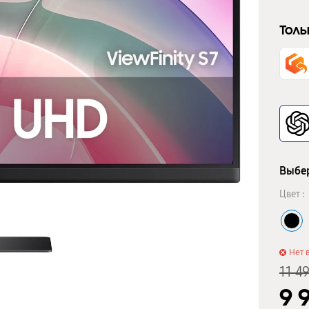
Толь
Выбер
Цвет :
Нет 
11 4
9 