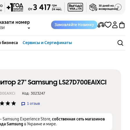
казати номер
Замовляйте Новинку
ЯЗИ
 бизнеса
Сервисы и Сертификаты
итор 27" Samsung LS27D700EAIXCI
00EAIXCI
Код:
3023247
star
star
star
1
отзыв
– Samsung Experience Store,
собственная сеть магазинов
нда Samsung
в Украине и мире.