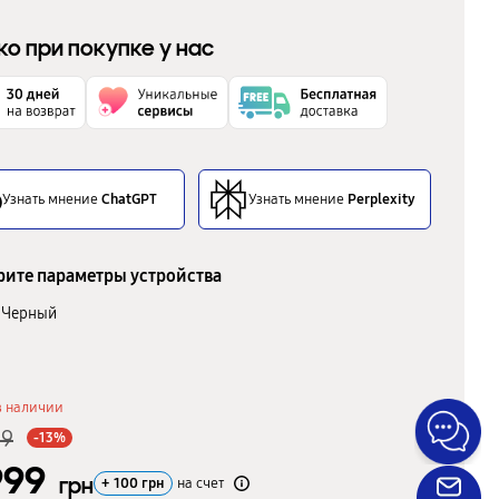
ко при покупке у нас
Узнать мнение
ChatGPT
Узнать мнение
Perplexity
ите параметры устройства
Черный
в наличии
99
-13%
999
грн
+
100
грн
на счет