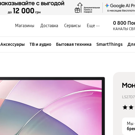
0 800 По
Магазины
Доставка
Сервисы
Еще
КАНАЛЫ СВ
Аксессуары
ТВ и аудио
Бытовая техника
SmartThings
Для
Мон
LS27D7
star
star
Мы 
бре