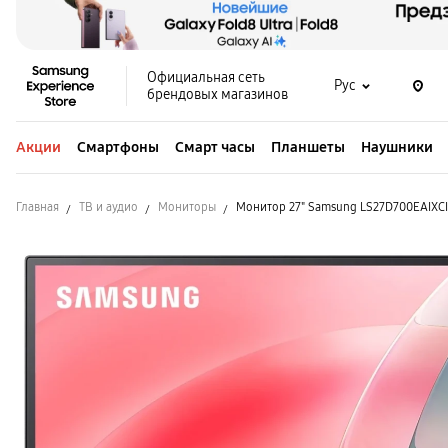
Официальная сеть
Рус
брендовых магазинов
Акции
Смартфоны
Смарт часы
Планшеты
Наушники
Главная
ТВ и аудио
Мониторы
Монитор 27" Samsung LS27D700EAIXCI