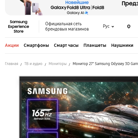
Официальная сеть
Рус
брендовых магазинов
Акции
Смартфоны
Смарт часы
Планшеты
Наушники
Главная
ТВ и аудио
Мониторы
Монитор 27" Samsung Odyssey 3D Gam