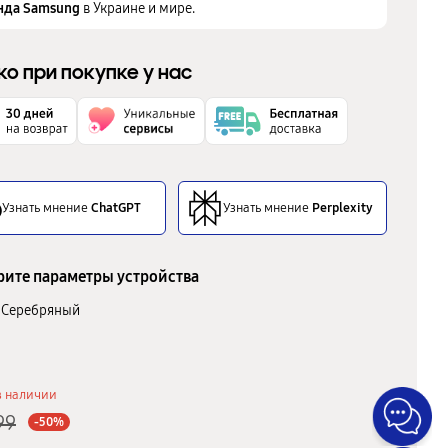
нда Samsung
в Украине и мире.
ко при покупке у нас
Узнать мнение
ChatGPT
Узнать мнение
Perplexity
ите параметры устройства
Серебряный
в наличии
99
-50%