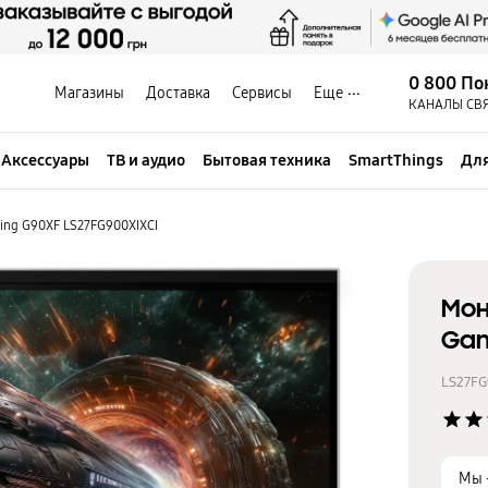
0 800 По
Магазины
Доставка
Сервисы
Еще
КАНАЛЫ СВ
Аксессуары
ТВ и аудио
Бытовая техника
SmartThings
Для
ing G90XF LS27FG900XIXCI
Мон
Gam
LS27FG
star
star
Мы 