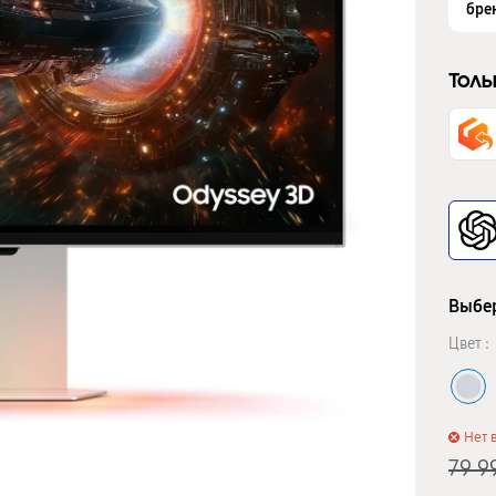
бре
Толь
Выбер
Цвет :
Нет 
79 9