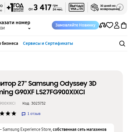
казати номер
Замовляйте Новинку
ЯЗИ
 бизнеса
Сервисы и Сертификаты
итор 27" Samsung Odyssey 3D
ing G90XF LS27FG900XIXCI
900XIXCI
Код:
3023732
star
star
star
1
отзыв
– Samsung Experience Store,
собственная сеть магазинов