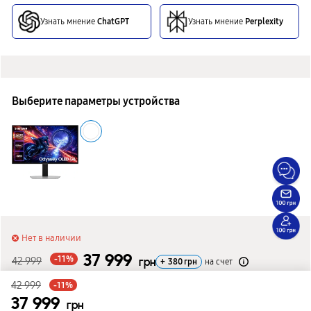
Узнать мнение
ChatGPT
Узнать мнение
Perplexity
Выберите параметры устройства
Нет в наличии
37 999
-11%
42 999
грн
+
380
грн
на счет
42 999
-11%
Сообщить о поступлении
37 999
грн