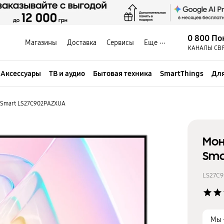
0 800 По
Магазины
Доставка
Сервисы
Еще
КАНАЛЫ СВ
Аксессуары
ТВ и аудио
Бытовая техника
SmartThings
Для
K Smart LS27C902PAZXUA
Мон
Sma
LS27C
star
star
Мы 