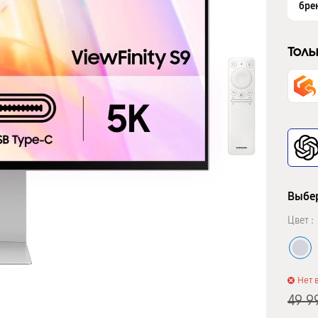
бре
Толь
Выбер
Цвет :
Нет 
49 9