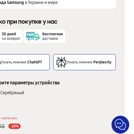
нда Samsung
в Украине и мире.
ко при покупке у нас
Узнать мнение
ChatGPT
Узнать мнение
Perplexity
ите параметры устройства
Серебряный
в наличии
99
-20%