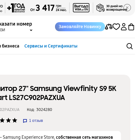
казати номер
Замовляйте Новинку
ЯЗИ
 бизнеса
Сервисы и Сертификаты
итор 27" Samsung Viewfinity S9 5K
rt LS27C902PAZXUA
902PAZXUA
Код:
3024280
star
star
star
1
отзыв
– Samsung Experience Store,
собственная сеть магазинов