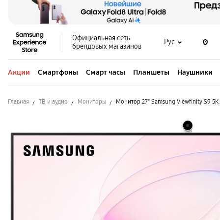
Официальная сеть
Рус
брендовых магазинов
Акции
Смартфоны
Смарт часы
Планшеты
Наушники
Главная
ТВ и аудио
Мониторы
Монитор 27" Samsung Viewfinity S9 5