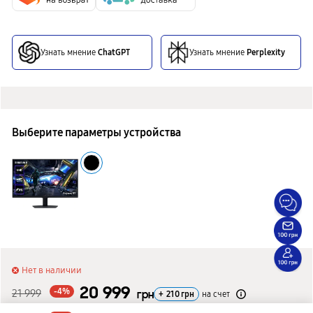
Узнать мнение
ChatGPT
Узнать мнение
Perplexity
Выберите параметры устройства
Нет в наличии
20 999
-4%
21 999
грн
+
210
грн
на счет