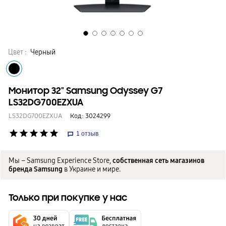
Цвет :
Черный
Монитор 32" Samsung Odyssey G7
LS32DG700EZXUA
LS32DG700EZXUA
Код:
3024299
star
star
star
star
star
1
отзыв
Мы – Samsung Experience Store,
собственная сеть магазинов
бренда Samsung
в Украине и мире.
Только при покупке у нас