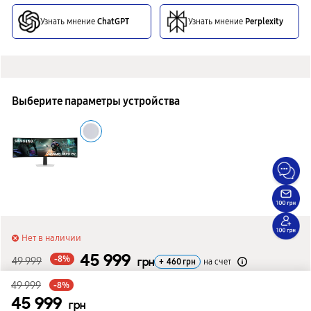
Узнать мнение
ChatGPT
Узнать мнение
Perplexity
Выберите параметры устройства
Нет в наличии
45 999
-8%
49 999
грн
+
460
грн
на счет
49 999
-8%
Сообщить о поступлении
45 999
грн