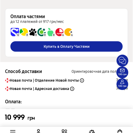
Оплата частями
до 12 платежей от 917 грн/мес
12
8
8
8
8
6
6
Купить в Оплату Частями
Способ доставки
Ориентировочная дата получения
Завтра
Новая почта | Отделение Новой почты
Завтра
Новая почта | Адресная доставка
Оплата:
Наличными
10 999
Картой онлайн
грн
Безналичный расчет
Оплата частями Монобанк
Оплата Частями и Мгновенная Рассрочка Приватбанк