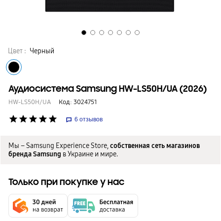
Цвет :
Черный
Аудиосистема Samsung HW-LS50H/UA (2026)
HW-LS50H/UA
Код:
3024751
star
star
star
star
star
6
отзывов
Мы – Samsung Experience Store,
собственная сеть магазинов
бренда Samsung
в Украине и мире.
Только при покупке у нас