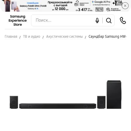
Главная
ТВ и аудио
Акустические системы
Саундбар Samsung HW-Q9