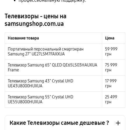
профессиональную поддержку.
Телевизоры - цены на
samsungshop.com.ua
Название товара
Цена
Портативный персональный смартэкран
59 999
Samsung 27" UE27LSM7FAXXUA
грн
Телевизор Samsung 65" QLED QE65LS03HAUXUA
75 999
Frame
грн
Телевизор Samsung 43" Crystal UHD
17 999
UE43U8000HUXUA
грн
Телевизор Samsung 55" Crystal UHD
25 499
UE55U8000HUXUA
грн
Какие Телевизоры самые дешевые ?