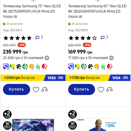
Телевизор Samsung 75" Neo QLED
Телевизор Samsung 65" Neo QLED
8K QE75QN950FUXUA MiniLED
8K QE65QN950FUXUA MiniLED
Vision AI
Vision AI
B наличии
B наличии
Код: 3023813
Код: 3023809
star
star
star
star
star
1
star
star
star
star
star_border
7
-21%
-19%
299 999
209 999
235 999
169 999
грн
грн
23 600 грн х 10
платежей
17 000 грн х 10
платежей
10
8
6
6
5
5
5
10
8
6
6
5
5
5
-5%
-5%
+2360 грн
бонусов
+1700 грн
бонусов
Купить
Купить