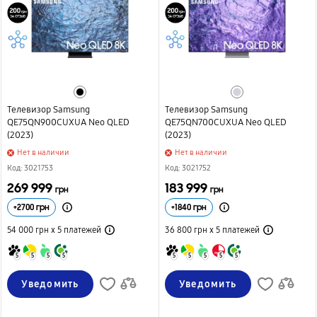
Телевизор Samsung
Телевизор Samsung
QE75QN900CUXUA Neo QLED
QE75QN700CUXUA Neo QLED
(2023)
(2023)
Нет в наличии
Нет в наличии
Код: 3021753
Код: 3021752
269 999
183 999
грн
грн
+
2700
грн
+
1840
грн
54 000 грн х 5
платежей
36 800 грн х 5
платежей
5
5
5
5
5
5
5
5
5
Уведомить
Уведомить