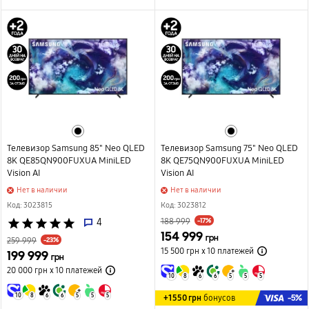
Телевизор Samsung 85" Neo QLED
Телевизор Samsung 75" Neo QLED
8K QE85QN900FUXUA MiniLED
8K QE75QN900FUXUA MiniLED
Vision AI
Vision AI
Нет в наличии
Нет в наличии
Код: 3023815
Код: 3023812
-17%
star
star
star
star
star
4
188 999
154 999
грн
-23%
259 999
15 500 грн х 10
платежей
199 999
грн
20 000 грн х 10
платежей
10
8
6
6
5
5
5
10
8
6
6
5
5
5
-5%
+1550 грн
бонусов