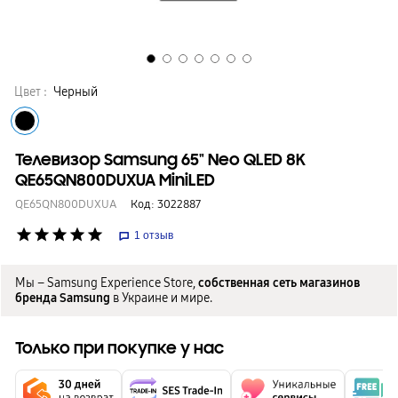
Цвет :
Черный
Телевизор Samsung 65" Neo QLED 8K
QE65QN800DUXUA MiniLED
QE65QN800DUXUA
Код:
3022887
star
star
star
star
star
1
отзыв
Мы – Samsung Experience Store,
собственная сеть магазинов
бренда Samsung
в Украине и мире.
Только при покупке у нас