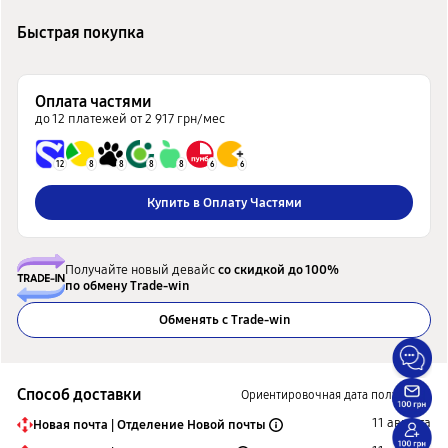
Быстрая покупка
Оплата частями
до 12 платежей от 2 917 грн/мес
12
8
8
8
8
6
6
Купить в Оплату Частями
Получайте новый девайс
со скидкой до 100%
по обмену Trade-win
Обменять с Trade-win
Способ доставки
Ориентировочная дата получения
11 августа
Новая почта | Отделение Новой почты