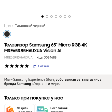
Цвет :
Титановый черный
Телевизор Samsung 65" Micro RGB 4K
MRE65R85HAUXUA Vision AI
MRE65R85HAUXUA
Код:
3024688
star
star
star
star
star
1
отзыв
Мы – Samsung Experience Store,
собственная сеть магазинов
бренда Samsung
в Украине и мире.
Только при покупке у нас