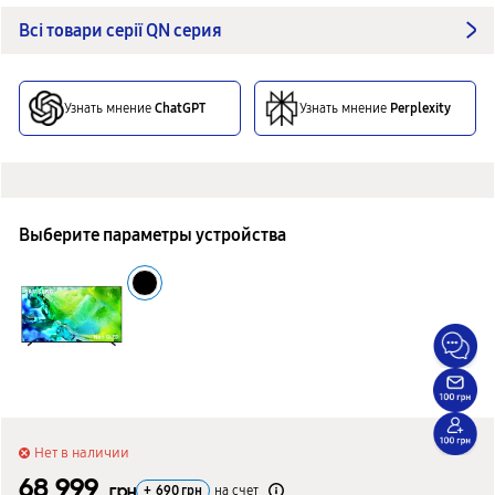
Всі товари серії QN серия
Узнать мнение
ChatGPT
Узнать мнение
Perplexity
Выберите параметры устройства
Нет в наличии
68 999
грн
+
690
грн
на счет