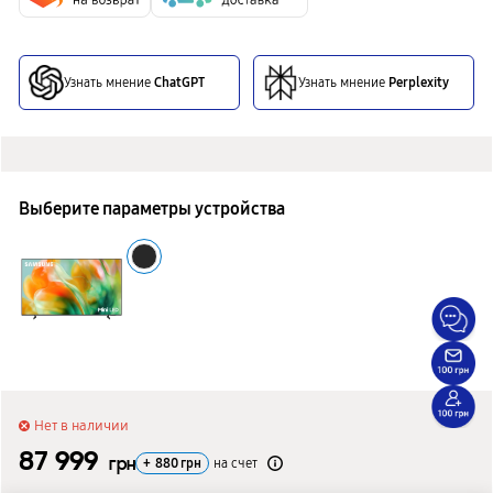
Узнать мнение
ChatGPT
Узнать мнение
Perplexity
Выберите параметры устройства
Нет в наличии
87 999
грн
+
880
грн
на счет