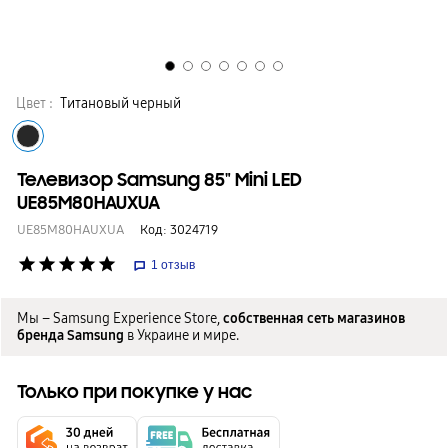
Цвет :
Титановый черный
Телевизор Samsung 85" Mini LED
UE85M80HAUXUA
UE85M80HAUXUA
Код:
3024719
star
star
star
star
star
1
отзыв
Мы – Samsung Experience Store,
собственная сеть магазинов
бренда Samsung
в Украине и мире.
Только при покупке у нас