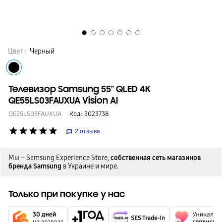
Цвет :
Черный
Телевизор Samsung 55" QLED 4K
QE55LS03FAUXUA Vision AI
QE55LS03FAUXUA
Код:
3023738
star
star
star
star
star
2
отзыва
Мы – Samsung Experience Store,
собственная сеть магазинов
бренда Samsung
в Украине и мире.
Только при покупке у нас