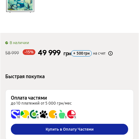
B наличии
49 999
-15%
58 999
грн
+
500
грн
на счет
Быстрая покупка
Оплата частями
до 10 платежей от 5 000 грн/мес
10
8
6
6
5
5
5
Купить в Оплату Частями