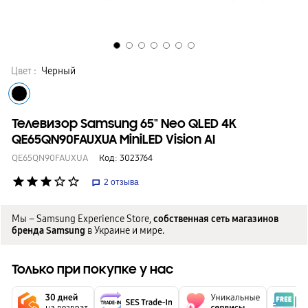
Цвет :
Черный
Телевизор Samsung 65" Neo QLED 4K
QE65QN90FAUXUA MiniLED Vision AI
QE65QN90FAUXUA
Код:
3023764
star
star
star
star_border
star_border
2
отзыва
Мы – Samsung Experience Store,
собственная сеть магазинов
бренда Samsung
в Украине и мире.
Только при покупке у нас