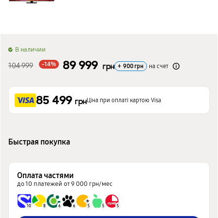
B наличии
89 999
-14%
104 999
грн
+
900
грн
на счет
85 499
Ціна при оплаті картою Visa
грн
Быстрая покупка
Оплата частями
до 10 платежей от 9 000 грн/мес
10
8
6
6
5
5
5