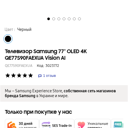
Цвет :
Черный
Телевизор Samsung 77" OLED 4K
QE77S90FAEXUA Vision AI
QE77S90FAEXUA
Код:
3023772
star
star
star
star
star
1
отзыв
Мы – Samsung Experience Store,
собственная сеть магазинов
бренда Samsung
в Украине и мире.
Только при покупке у нас