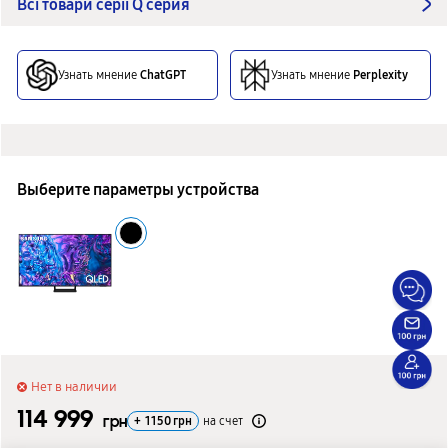
Всі товари серії Q серия
Узнать мнение
ChatGPT
Узнать мнение
Perplexity
Выберите параметры устройства
Нет в наличии
114 999
грн
+
1150
грн
на счет