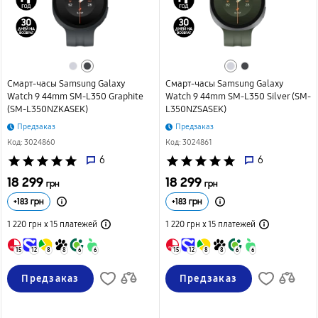
Смарт-часы Samsung Galaxy
Смарт-часы Samsung Galaxy
Watch 9 44mm SM-L350 Graphite
Watch 9 44mm SM-L350 Silver (SM-
(SM-L350NZKASEK)
L350NZSASEK)
Предзаказ
Предзаказ
Код: 3024860
Код: 3024861
star
star
star
star
star
6
star
star
star
star
star
6
18 299
18 299
грн
грн
+
183
грн
+
183
грн
1 220 грн х 15
платежей
1 220 грн х 15
платежей
15
12
8
8
6
6
15
12
8
8
6
6
Предзаказ
Предзаказ