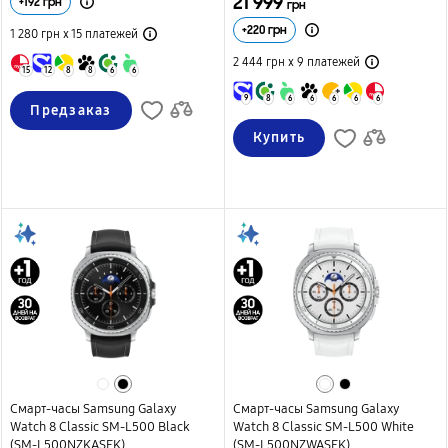
21 999
+
192
грн
грн
+
220
грн
1 280 грн х 15
платежей
2 444 грн х 9
платежей
15
12
8
8
6
6
9
8
6
6
6
6
6
Предзаказ
Купить
Смарт-часы Samsung Galaxy
Смарт-часы Samsung Galaxy
Watch 8 Classic SM-L500 Black
Watch 8 Classic SM-L500 White
(SM-L500NZKASEK)
(SM-L500NZWASEK)