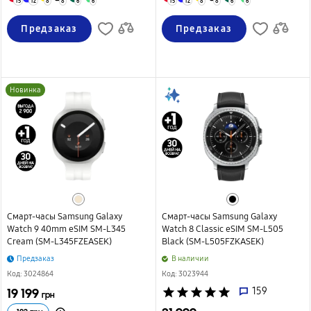
15
12
8
8
6
6
15
12
8
8
6
6
Предзаказ
Предзаказ
Новинка
Смарт-часы Samsung Galaxy
Смарт-часы Samsung Galaxy
Watch 9 40mm eSIM SM-L345
Watch 8 Classic eSIM SM-L505
Cream (SM-L345FZEASEK)
Black (SM-L505FZKASEK)
Предзаказ
B наличии
Код: 3024864
Код: 3023944
19 199
star
star
star
star
star
159
грн