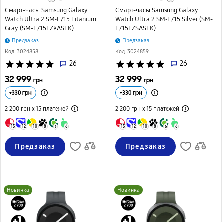
Смарт-часы Samsung Galaxy
Смарт-часы Samsung Galaxy
Watch Ultra 2 SM-L715 Titanium
Watch Ultra 2 SM-L715 Silver (SM-
Gray (SM-L715FZKASEK)
L715FZSASEK)
Предзаказ
Предзаказ
Код: 3024858
Код: 3024859
star
star
star
star
star
26
star
star
star
star
star
26
32 999
32 999
грн
грн
+
330
грн
+
330
грн
2 200 грн х 15
платежей
2 200 грн х 15
платежей
15
12
10
8
6
6
15
12
10
8
6
6
Предзаказ
Предзаказ
Новинка
Новинка