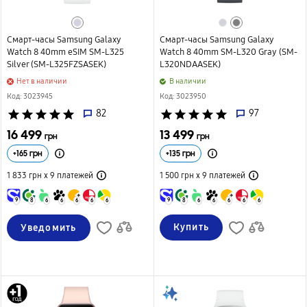
Смарт-часы Samsung Galaxy
Смарт-часы Samsung Galaxy
Watch 8 40mm eSIM SM-L325
Watch 8 40mm SM-L320 Gray (SM-
Silver (SM-L325FZSASEK)
L320NDAASEK)
Нет в наличии
B наличии
Код: 3023945
Код: 3023950
star
star
star
star
star
82
star
star
star
star
star
97
16 499
13 499
грн
грн
+
165
грн
+
135
грн
1 833 грн х 9
платежей
1 500 грн х 9
платежей
9
8
6
6
6
6
6
9
8
6
6
6
6
6
Купить
Уведомить