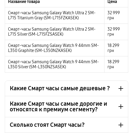
Название товара
Цена
Смарт-часы Samsung Galaxy Watch Ultra 2 SM-
32 999
L715 Titanium Gray (SM-L715FZKASEK)
грн
Смарт-часы Samsung Galaxy Watch Ultra 2 SM-
32 999
L715 Silver (SM-L715FZSASEK)
грн
Смарт-часы Samsung Galaxy Watch 9 44mm SM-
18 299
L350 Graphite (SM-L350NZKASEK)
грн
Смарт-часы Samsung Galaxy Watch 9 44mm SM-
18 299
L350 Silver (SM-L350NZSASEK)
грн
Какие Смарт часы самые дешевые ?
Какие Смарт часы самые дорогие и
относятся к премиум сегменту?
Смарт-часы, фитнес-браслет Samsung Galaxy Fit3
1 999 грн
Silver (SM-R390NZSASEK)
Смарт-часы, фитнес-браслет Samsung Galaxy Fit3
1 999 грн
Сколько стоят Смарт часы?
Pink Gold (SM-R390NIDASEK)
Смарт-часы Samsung Galaxy Watch Ultra 2 SM-L715
32 999 грн