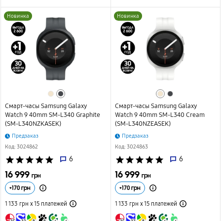
Новинка
Новинка
Смарт-часы Samsung Galaxy
Смарт-часы Samsung Galaxy
Watch 9 40mm SM-L340 Graphite
Watch 9 40mm SM-L340 Cream
(SM-L340NZKASEK)
(SM-L340NZEASEK)
Предзаказ
Предзаказ
Код: 3024862
Код: 3024863
star
star
star
star
star
6
star
star
star
star
star
6
16 999
16 999
грн
грн
+
170
грн
+
170
грн
1 133 грн х 15
платежей
1 133 грн х 15
платежей