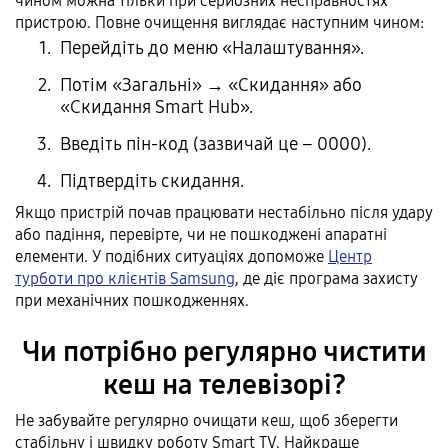
чином можна тільки при серйозних несправностях
пристрою. Повне очищення виглядає наступним чином:
Перейдіть до меню «Налаштування».
Потім «Загальні» → «Скидання» або
«Скидання Smart Hub».
Введіть пін-код (зазвичай це – 0000).
Підтвердіть скидання.
Якщо пристрій почав працювати нестабільно після удару
або падіння, перевірте, чи не пошкоджені апаратні
елементи. У подібних ситуаціях допоможе
Центр
турботи про клієнтів Samsung
, де діє програма захисту
при механічних пошкодженнях.
Чи потрібно регулярно чистити
кеш на телевізорі?
Не забувайте регулярно очищати кеш, щоб зберегти
стабільну і швидку роботу Smart TV. Найкраще