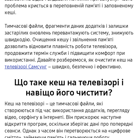
проблема криється в переповненій пам'яті і заповненому
кеші.
Тимчасові файли, фрагменти даних додатків і залишки
застарілих оновлень перевантажують систему, знижують
швидкодію. Очищення кешу і звільнення пам'яті
дозволить відновити плавність роботи телевізора,
продовжити термін служби і підвищити комфорт при
використанні. Давайте розберемося, як очистити кеш на
телевізорі Самсунг
– швидко, безпечно і ефективно.
Що таке кеш на телевізорі і
навіщо його чистити?
Кеш на телевізорі – це тимчасові файли, які
створюються під час використання додатків, перегляду
відео, серфінгу в Інтернеті. Він прискорює наступне
відкриття програм, оскільки зберігає дані про попередні
сеанси. Однак з часом він перетворюється на «цифрове
сміття», займаючи пам'ять і гальмуючи роботу