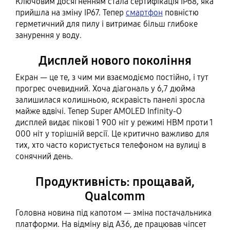
Ключовим досягненням стала сертифікація IP68, яка
прийшла на зміну IP67. Тепер
смартфон
повністю
герметичний для пилу і витримає більш глибоке
занурення у воду.
Дисплей нового покоління
Екран — це те, з чим ми взаємодіємо постійно, і тут
прогрес очевидний. Хоча діагональ у 6,7 дюйма
залишилася колишньою, яскравість панелі зросла
майже вдвічі. Тепер Super AMOLED Infinity-O
дисплей видає пікові 1 900 ніт у режимі HBM проти 1
000 ніт у торішній версії. Це критично важливо для
тих, хто часто користується телефоном на вулиці в
сонячний день.
Продуктивність: прощавай,
Qualcomm
Головна новина під капотом — зміна постачальника
платформи. На відміну від A36, де працював чіпсет