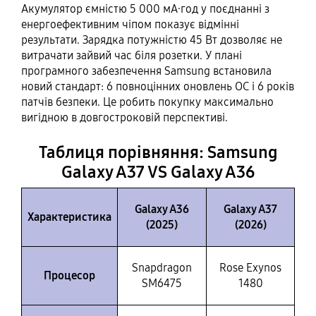
Акумулятор ємністю 5 000 мА·год у поєднанні з
енергоефективним чіпом показує відмінні
результати. Зарядка потужністю 45 Вт дозволяє не
витрачати зайвий час біля розетки. У плані
програмного забезпечення Samsung встановила
новий стандарт: 6 повноцінних оновлень ОС і 6 років
патчів безпеки. Це робить покупку максимально
вигідною в довгостроковій перспективі.
Таблиця порівняння: Samsung
Galaxy A37 VS Galaxy A36
Galaxy A36
Galaxy A37
Характеристика
(2025)
(2026)
Snapdragon
Rose Exynos
Процесор
SM6475
1480