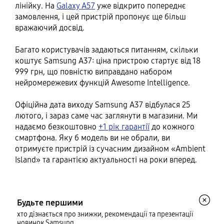
лінійку. На
Galaxy A57
уже відкрито попереднє
замовлення, і цей пристрій пропонує ще більш
вражаючий досвід.
Багато користувачів задаються питанням, скільки
коштує Samsung А37: ціна пристрою стартує від 18
999 грн, що повністю виправдано набором
нейромережевих функцій Awesome Intelligence.
Офіційна дата виходу Samsung А37 відбулася 25
лютого, і зараз саме час заглянути в магазини. Ми
надаємо безкоштовно
+1 рік гарантії
до кожного
смартфона. Яку б модель ви не обрали, ви
отримуєте пристрій із сучасним дизайном «Ambient
Island» та гарантією актуальності на роки вперед.
Будьте першими
хто дізнається про знижки, рекомендації та презентації
новинок Samsung