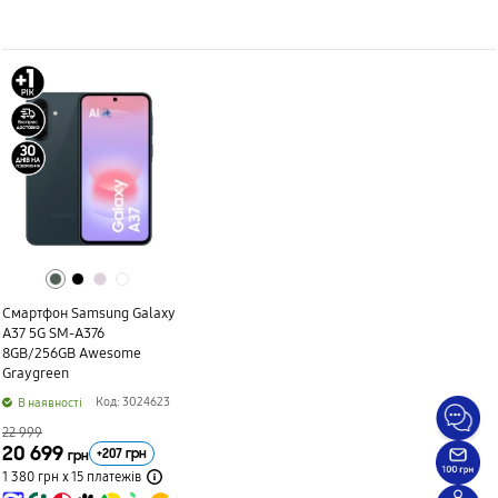
Смартфон Samsung Galaxy
A37 5G SM-A376
8GB/256GB Awesome
Graygreen
Код: 3024623
B наявності
22 999
20 699
+
207
грн
грн
1 380 грн х 15
платежів