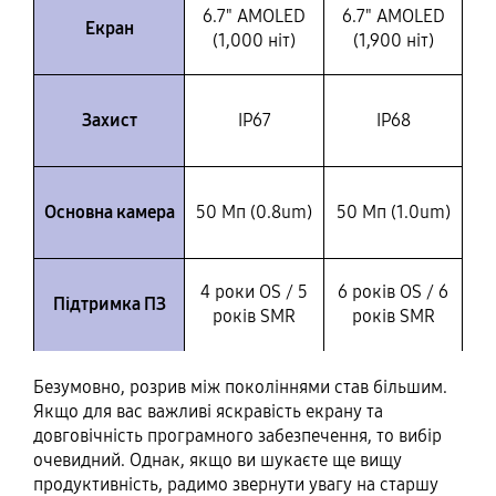
6.7" AMOLED
6.7" AMOLED
Екран
(1,000 ніт)
(1,900 ніт)
Захист
IP67
IP68
Основна камера
50 Мп (0.8um)
50 Мп (1.0um)
4 роки OS / 5
6 років OS / 6
Підтримка ПЗ
років SMR
років SMR
Безумовно, розрив між поколіннями став більшим.
Якщо для вас важливі яскравість екрану та
довговічність програмного забезпечення, то вибір
очевидний. Однак, якщо ви шукаєте ще вищу
продуктивність, радимо звернути увагу на старшу