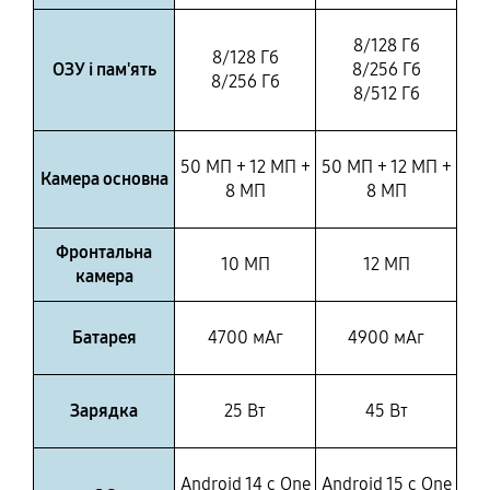
8/128 Гб
8/128 Гб
ОЗУ і пам'ять
8/256 Гб
8/256 Гб
8/512 Гб
50 МП + 12 МП +
50 МП + 12 МП +
Камера основна
8 МП
8 МП
Фронтальна
10 МП
12 МП
камера
Батарея
4700 мАг
4900 мАг
Зарядка
25 Вт
45 Вт
Android 14 с One
Android 15 с One