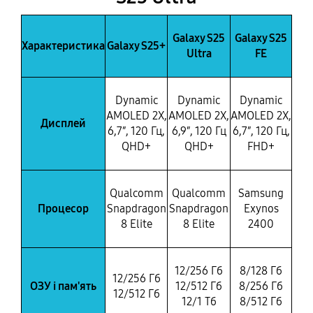
Galaxy S25
Galaxy S25
Характеристика
Galaxy S25+
Ultra
FE
Dynamic
Dynamic
Dynamic
AMOLED 2X,
AMOLED 2X,
AMOLED 2X,
Дисплей
6,7″, 120 Гц,
6,9″, 120 Гц
6,7″, 120 Гц,
QHD+
QHD+
FHD+
Qualcomm
Qualcomm
Samsung
Процесор
Snapdragon
Snapdragon
Exynos
8 Elite
8 Elite
2400
12/256 Гб
8/128 Гб
12/256 Гб
ОЗУ і пам'ять
12/512 Гб
8/256 Гб
12/512 Гб
12/1 Тб
8/512 Гб