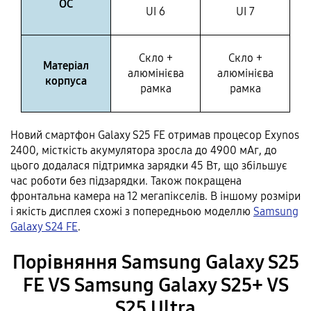
ОС
UI 6
UI 7
Скло +
Скло +
Матеріал
алюмінієва
алюмінієва
корпуса
рамка
рамка
Новий смартфон Galaxy S25 FE отримав процесор Exynos
2400, місткість акумулятора зросла до 4900 мАг, до
цього додалася підтримка зарядки 45 Вт, що збільшує
час роботи без підзарядки. Також покращена
фронтальна камера на 12 мегапікселів. В іншому розміри
і якість дисплея схожі з попередньою моделлю
Samsung
Galaxy S24 FE
.
Порівняння Samsung Galaxy S25
FE VS Samsung Galaxy S25+ VS
S25 Ultra