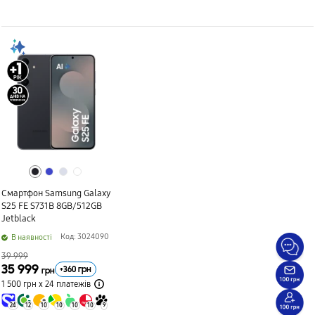
Смартфон Samsung Galaxy
S25 FE S731B 8GB/512GB
Jetblack
Код: 3024090
B наявності
39 999
35 999
+
360
грн
грн
1 500 грн х 24
платежів
24
12
10
10
10
10
9