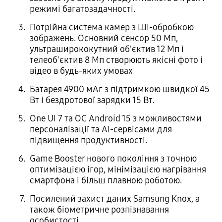
режимі багатозадачності.
Потрійна система камер з ШІ-обробкою
зображень. Основний сенсор 50 Мп,
ультраширококутний об'єктив 12 Мп і
телеоб'єктив 8 Мп створюють якісні фото і
відео в будь-яких умовах
Батарея 4900 мАг з підтримкою швидкої 45
Вт і бездротової зарядки 15 Вт.
One UI 7 та ОС Android 15 з можливостями
персоналізації та AI-сервісами для
підвищення продуктивності.
Game Booster нового покоління з точною
оптимізацією ігор, мінімізацією нагрівання
смартфона і більш плавною роботою.
Посилений захист даних Samsung Knox, а
також біометричне розпізнавання
особистості.