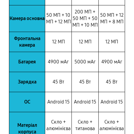
200 МП +
50 МП + 10
50 МП + 12
Камера основна
50 МП + 50
МП + 12 МП
МП + 8 МП
МП + 10 МП
Фронтальна
12 МП
12 МП
12 МП
камера
Батарея
4900 мАг
5000 мАг
4900 мАг
Зарядка
45 Вт
45 Вт
45 Вт
ОС
Android 15
Android 15
Android 15
Скло +
Скло +
Скло +
Матеріал
алюмінієва
титанова
алюмінієва
корпуса