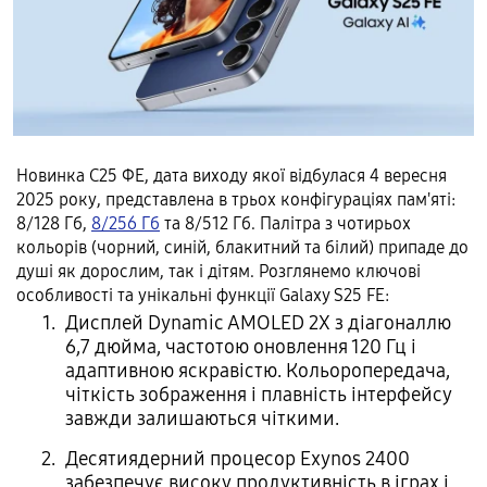
Новинка С25 ФЕ, дата виходу якої відбулася 4 вересня
2025 року, представлена в трьох конфігураціях пам'яті:
8/128 Гб,
8/256 Гб
та 8/512 Гб. Палітра з чотирьох
кольорів (чорний, синій, блакитний та білий) припаде до
душі як дорослим, так і дітям. Розглянемо ключові
особливості та унікальні функції Galaxy S25 FE:
Дисплей Dynamic AMOLED 2X з діагоналлю
6,7 дюйма, частотою оновлення 120 Гц і
адаптивною яскравістю. Кольоропередача,
чіткість зображення і плавність інтерфейсу
завжди залишаються чіткими.
Десятиядерний процесор Exynos 2400
забезпечує високу продуктивність в іграх і