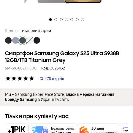
Колір :
Титановий сірий
Смартфон Samsung Galaxy S25 Ultra S938B
12GB/1TB Titanium Grey
SM-S938BZTHEUC
Код:
3023432
star
star
star
star
star
478
відгуків
Ми – Samsung Experience Store,
власна мережа магазинів
бренду Samsung
в Україні та світі.
Тільки при купівлі у нас