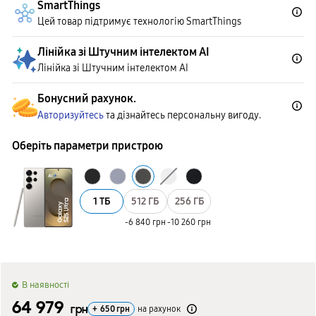
SmartThings
Цей товар підтримує технологію SmartThings
Лінійка зі Штучним інтелектом AІ
Лінійка зі Штучним інтелектом AІ
Бонусний рахунок.
Авторизуйтесь
та дізнайтесь персональну вигоду.
Оберіть параметри пристрою
1 ТБ
512 ГБ
256 ГБ
-6 840 грн
-10 260 грн
B наявності
64 979
грн
+
650
грн
на рахунок