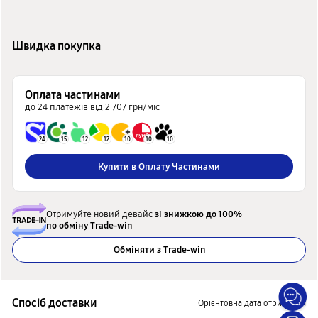
Швидка покупка
Оплата частинами
до 24 платежів від 2 707 грн/міс
24
15
12
12
10
10
10
Купити в Оплату Частинами
Отримуйте новий девайс
зі знижкою до 100%
по обміну Trade-win
Обміняти з Trade-win
Спосiб доставки
Орієнтовна дата отримання