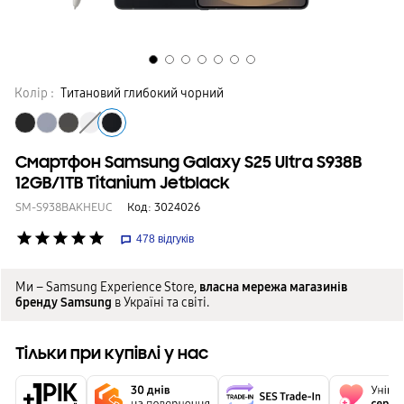
Колір :
Титановий глибокий чорний
Смартфон Samsung Galaxy S25 Ultra S938B
12GB/1TB Titanium Jetblack
SM-S938BAKHEUC
Код:
3024026
star
star
star
star
star
478
відгуків
Ми – Samsung Experience Store,
власна мережа магазинів
бренду Samsung
в Україні та світі.
Тільки при купівлі у нас