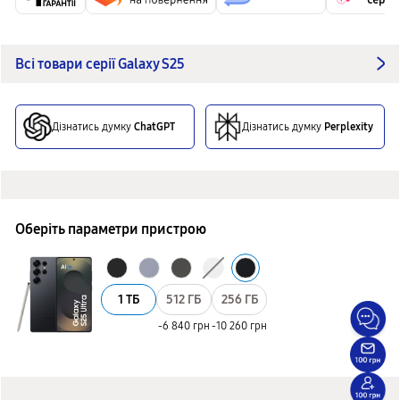
Всі товари серії Galaxy S25
Дізнатись думку
ChatGPT
Дізнатись думку
Perplexity
Оберіть параметри пристрою
1 ТБ
512 ГБ
256 ГБ
-6 840 грн
-10 260 грн