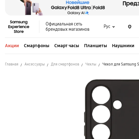
Официальная сеть
Рус
брендовых магазинов
Акции
Смартфоны
Смарт часы
Планшеты
Наушники
Главная
Аксессуары
Для смартфонов
Чехлы
Чехол для Samsung S2