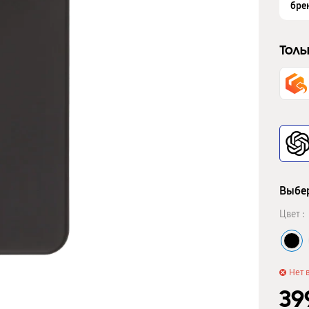
бре
Толь
Выбер
Цвет :
Нет 
39