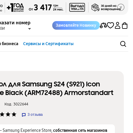
казати номер
Замовляйте Новинку
ЯЗИ
 бизнеса
Сервисы и Сертификаты
ол для Samsung S24 (S921) Icon
e Black (ARM72488) Armorstandart
Код:
3022644
star
star
star
3
отзыва
– Samsung Experience Store,
собственная сеть магазинов