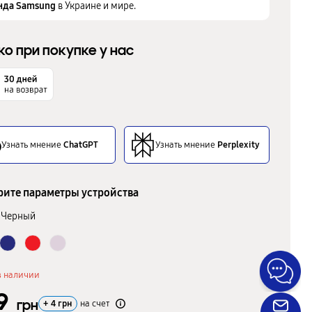
нда Samsung
в Украине и мире.
ко при покупке у нас
Узнать мнение
ChatGPT
Узнать мнение
Perplexity
ите параметры устройства
Черный
в наличии
9
грн
+
4
грн
на счет