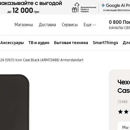
0 800 По
Магазины
Доставка
Сервисы
Еще
КАНАЛЫ СВ
Аксессуары
ТВ и аудио
Бытовая техника
SmartThings
Для
4 (S921) Icon Case Black (ARM72488) Armorstandart
Чех
Cas
72488
star
star
Мы 