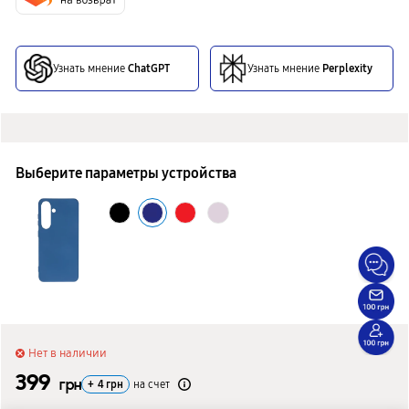
Узнать мнение
ChatGPT
Узнать мнение
Perplexity
Выберите параметры устройства
Нет в наличии
399
грн
+
4
грн
на счет