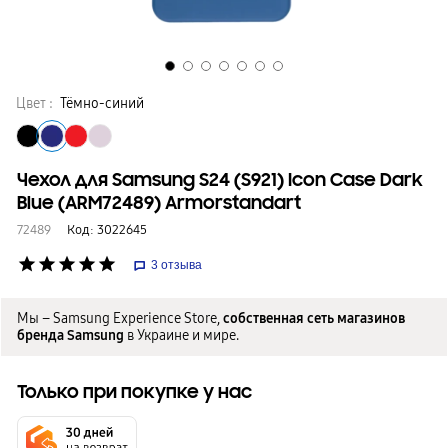
Цвет :
Тёмно-синий
Чехол для Samsung S24 (S921) Icon Case Dark
Blue (ARM72489) Armorstandart
72489
Код:
3022645
star
star
star
star
star
3
отзыва
Мы – Samsung Experience Store,
собственная сеть магазинов
бренда Samsung
в Украине и мире.
Только при покупке у нас