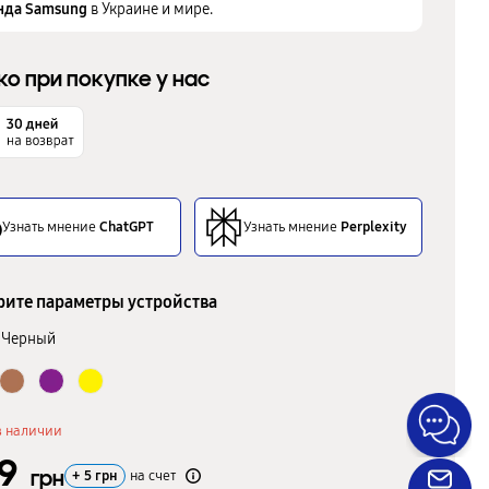
нда Samsung
в Украине и мире.
ко при покупке у нас
Узнать мнение
ChatGPT
Узнать мнение
Perplexity
ите параметры устройства
Черный
в наличии
99
грн
+
5
грн
на счет