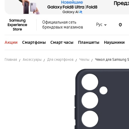
Официальная сеть
Рус
брендовых магазинов
Акции
Смартфоны
Смарт часы
Планшеты
Наушники
Главная
Аксессуары
Для смартфонов
Чехлы
Чехол для Samsung S2