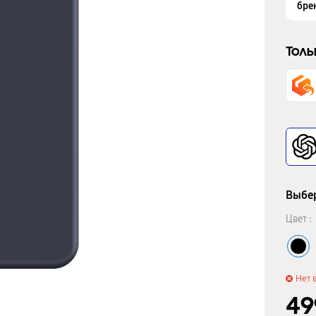
бре
Толь
Выбер
Цвет :
Нет 
4