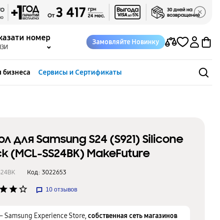
казати номер
Замовляйте Новинку
ЯЗИ
 бизнеса
Сервисы и Сертификаты
ол для Samsung S24 (S921) Silicone
ck (MCL-SS24BK) MakeFuture
S24BK
Код:
3022653
star
star
star_border
10
отзывов
– Samsung Experience Store,
собственная сеть магазинов