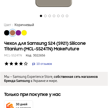
Цвет :
Коричневый
Чехол для Samsung S24 (S921) Silicone
Titanium (MCL-SS24TN) MakeFuture
MCL-SS24TN
Код:
3022656
star
star
star
star
star_border
10
отзывов
Мы – Samsung Experience Store,
собственная сеть магазинов
бренда Samsung
в Украине и мире.
Только при покупке у нас