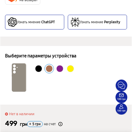
Узнать мнение
ChatGPT
Узнать мнение
Perplexity
Выберите параметры устройства
Нет в наличии
499
грн
+
5
грн
на счет