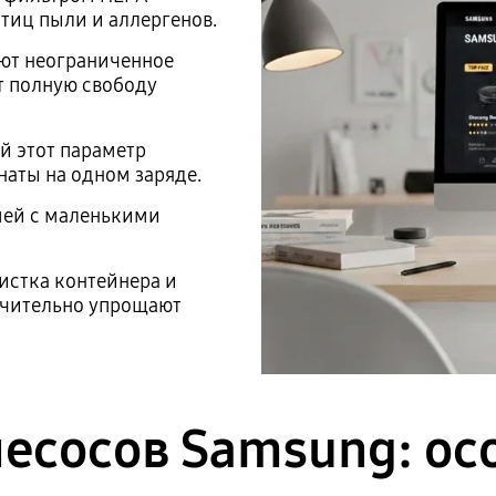
тиц пыли и аллергенов.
ают неограниченное
т полную свободу
й этот параметр
наты на одном заряде.
мей с маленькими
истка контейнера и
ачительно упрощают
есосов Samsung: ос