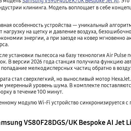
ов модель
Samsung VS90F40DEK/UK Bespoke Jet AI
. Эт
индустрии клининга. Модель воплощает в себе концеп
авная особенность устройства — уникальный алгоритм
 нагрузку на щетку и давление воздуха, безошибочно
кономии энергии, а при заезде на ковер мгновенно 
рса.
ле установки пылесоса на базу технология Air Pulse
ок. В версии 2026 года станция получила функцию а
 попадание мелкодисперсных частиц обратно в возду
ата стал сверхлегкий, но выносливый мотор HexaJet
том умеренный уровень шума. В комплекте поставляют
орку в течение 100 минут.
енному модулю Wi-Fi устройство синхронизируется с
amsung VS80F28DGS/UK Bespoke AI Jet Li