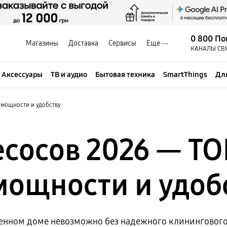
0 800 По
Магазины
Доставка
Сервисы
Еще
КАНАЛЫ СВ
Аксессуары
ТВ и аудио
Бытовая техника
SmartThings
Дл
 мощности и удобству
сосов 2026 — Т
мощности и удоб
енном доме невозможно без надежного клинингового 