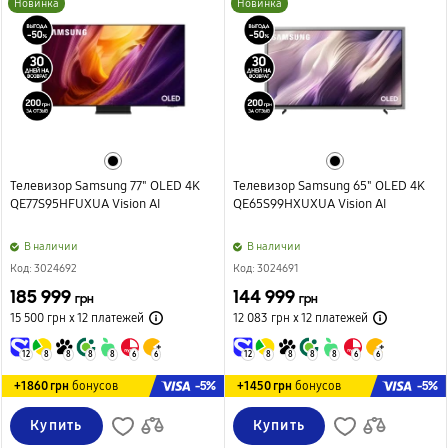
Новинка
Новинка
Телевизор Samsung 77" OLED 4K
Телевизор Samsung 65" OLED 4K
QE77S95HFUXUA Vision AI
QE65S99HXUXUA Vision AI
B наличии
B наличии
Код: 3024692
Код: 3024691
185 999
144 999
грн
грн
15 500 грн х 12
платежей
12 083 грн х 12
платежей
12
8
8
8
8
6
6
12
8
8
8
8
6
6
-5%
-5%
+1860 грн
бонусов
+1450 грн
бонусов
Купить
Купить