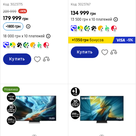
Код: 3023775
Код: 3023767
-14%
209 999
134 999
грн
179 999
грн
13 500 грн х 10
платежей
+
1800
грн
10
8
6
6
5
5
5
18 000 грн х 10
платежей
-5%
+1350 грн
бонусов
10
8
6
6
5
5
5
Купить
Купить
Новинка