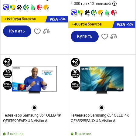
4 000 грн х 10
платежей
12
8
8
8
8
6
6
10
8
6
6
5
5
5
-5%
+1950 грн
бонусов
-5%
+400 грн
бонусов
Купить
Купить
Телевизор Samsung 83" OLED 4K
Телевизор Samsung 65" OLED 4K
QE83S90FAEXUA Vision AI
QE65S95FAUXUA Vision AI
B наличии
B наличии