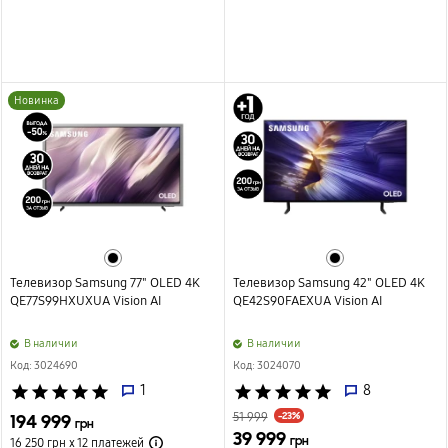
Новинка
Телевизор Samsung 77" OLED 4K
Телевизор Samsung 42" OLED 4K
QE77S99HXUXUA Vision AI
QE42S90FAEXUA Vision AI
B наличии
B наличии
Код: 3024690
Код: 3024070
star
star
star
star
star
1
star
star
star
star
star
8
-23%
194 999
51 999
грн
39 999
грн
16 250 грн х 12
платежей