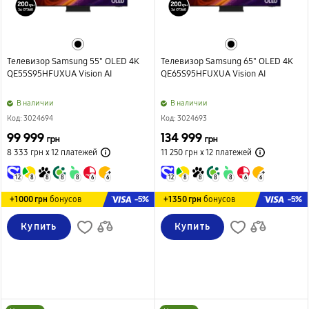
Телевизор Samsung 55" OLED 4K
Телевизор Samsung 65" OLED 4K
QE55S95HFUXUA Vision AI
QE65S95HFUXUA Vision AI
B наличии
B наличии
Код: 3024694
Код: 3024693
99 999
134 999
грн
грн
8 333 грн х 12
платежей
11 250 грн х 12
платежей
12
8
8
8
8
6
6
12
8
8
8
8
6
6
-5%
-5%
+1000 грн
бонусов
+1350 грн
бонусов
Купить
Купить