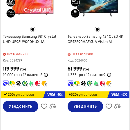
Телевизор Samsung 98" Crystal
Телевизор Samsung 42" OLED 4K
UHD UE98U9000HUXUA
QE42S90HAEXUA Vision AI
Нет в наличии
Нет в наличии
Код: 3024729
Код: 3024700
119 999
51 999
грн
грн
10 000 грн х 12
платежей
4 333 грн х 12
платежей
12
8
8
8
8
6
6
12
8
8
8
8
6
6
-5%
-5%
+1200 грн
бонусов
+520 грн
бонусов
Уведомить
Уведомить