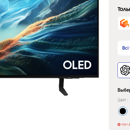
Толь
Всі
Выбер
Цвет :
Нет 