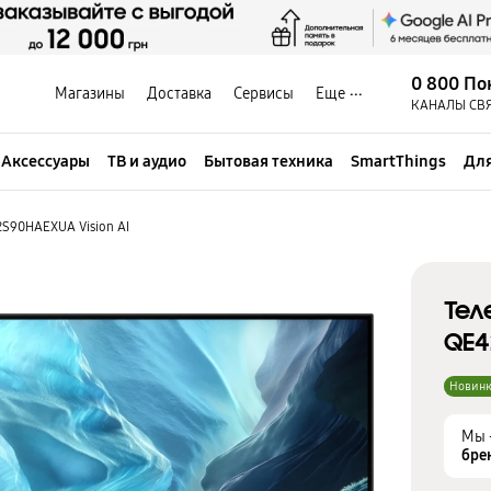
0 800 По
Магазины
Доставка
Сервисы
Еще
КАНАЛЫ СВ
Аксессуары
ТВ и аудио
Бытовая техника
SmartThings
Для
2S90HAEXUA Vision AI
Тел
QE4
Новин
Мы 
бре