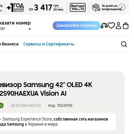
казати номер
Замовляйте Новинку
ЯЗИ
 бизнеса
Сервисы и Сертификаты
евизор Samsung 42" OLED 4K
2S90HAEXUA Vision AI
QE42S90HAEXUA
Код:
3024700
ка
– Samsung Experience Store,
собственная сеть магазинов
нда Samsung
в Украине и мире.