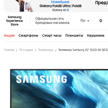
Официальная сеть
Рус
брендовых магазинов
Акции
Смартфоны
Смарт часы
Планшеты
Наушники
Главная
ТВ и аудио
Телевизоры
Телевизор Samsung 42" OLED 4K QE4