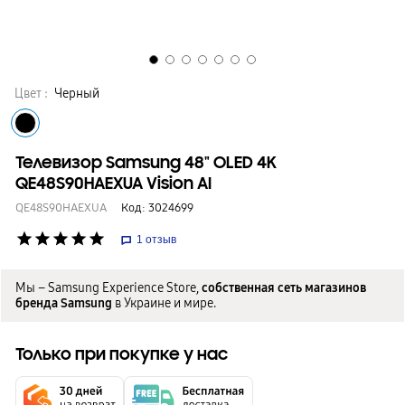
Цвет :
Черный
Телевизор Samsung 48" OLED 4K
QE48S90HAEXUA Vision AI
QE48S90HAEXUA
Код:
3024699
star
star
star
star
star
1
отзыв
Мы – Samsung Experience Store,
собственная сеть магазинов
бренда Samsung
в Украине и мире.
Только при покупке у нас