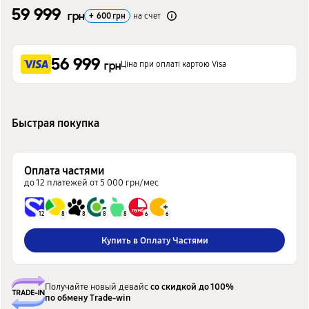
59 999
грн
+
600
грн
на счет
56 999
Ціна при оплаті картою Visa
грн
Быстрая покупка
Оплата частями
до 12 платежей от 5 000 грн/мес
12
8
8
8
8
6
6
Купить в Оплату Частями
Получайте новый девайс
со скидкой до 100%
по обмену Trade-win