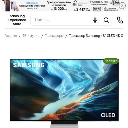
Главная
ТВ и аудио
Телевизоры
Телевизор Samsung 48" OLED 4K QE4
Новинка