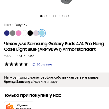
Цвет :
Голубой
Чехол для Samsung Galaxy Buds 4/4 Pro Hang
Case Light Blue (ARM90991) Armorstandart
90991
Код:
3024661
star
star
star
star
star
30
отзывов
Мы – Samsung Experience Store,
собственная сеть магазинов
бренда Samsung
в Украине и мире.
Только при покупке у нас