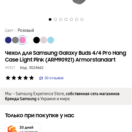
Цвет :
Розовый
Чехол для Samsung Galaxy Buds 4/4 Pro Hang
Case Light Pink (ARM90921) Armorstandart
90921
Код:
3024662
star
star
star
star
star
30
отзывов
Мы – Samsung Experience Store,
собственная сеть магазинов
бренда Samsung
в Украине и мире.
Только при покупке у нас