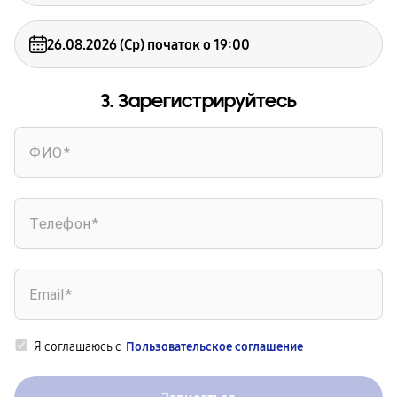
Луцьк, ТРЦ Порт Сіті
26.08.2026 (Ср) початок о 19:00
Онлайн майстер-клас
3. Зарегистрируйтесь
ФИО
Телефон
Email
Я соглашаюсь с
Пользовательское соглашение