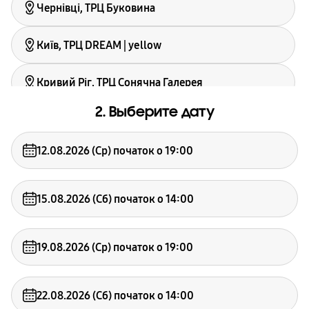
Чернівці, ТРЦ Буковина
Київ, ТРЦ DREAM | yellow
Кривий Ріг, ТРЦ Сонячна Галерея
2. Выберите дату
Київ, ТРЦ BLOCKBUSTER MALL
12.08.2026 (Ср) початок о 19:00
Київ, ТРЦ Lavina Mall
Дніпро, ТРЦ Пассаж
15.08.2026 (Сб) початок о 14:00
Житомир, ТЦ Глобал UA
19.08.2026 (Ср) початок о 19:00
Івано-Франківськ, ТРЦ Велес
22.08.2026 (Сб) початок о 14:00
Суми, ТРЦ Мануфактура